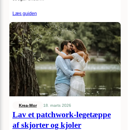
Læs guiden
18. marts 2026
Krea-Mor
Lav et patchwork-legetæppe
af skjorter og kjoler