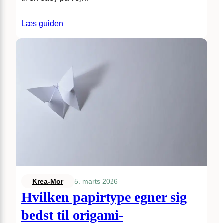
Læs guiden
5. marts 2026
Krea-Mor
Hvilken papirtype egner sig
bedst til origami-