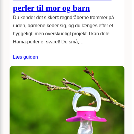
perler til mor og barn
Du kender det sikkert: regndråberne trommer på
ruden, børnene keder sig, og du længes efter et
hyggeligt, men overskueligt projekt, I kan dele.
Hama-perler er svaret! De små,…
Læs guiden