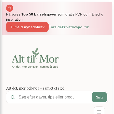
Spring
×
til
Få vores
Top 50 barselsgaver
som gratis PDF og månedlig
indhold
inspiration
Tilmeld nyhedsbrev
Forside
Privatlivspolitik
Alt det, mor behøver – samlet ét sted
Søg