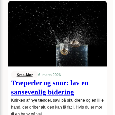
6. marts 2026
Krea-Mor
Træperler og snor: lav en
sansevenlig bidering
Knirken af nye tænder, savl på skuldrene og en lille
hånd, der griber alt, den kan få fat i. Hvis du er mor
til en baby på vej…