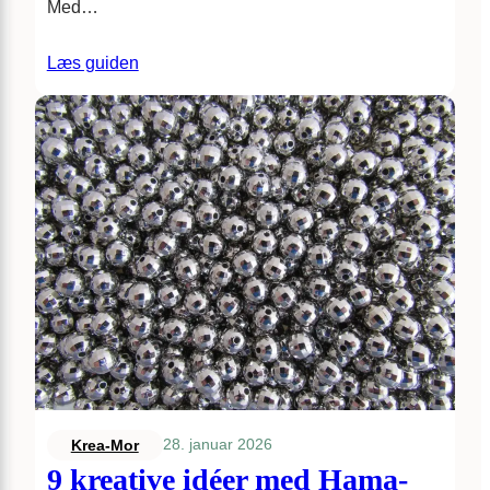
Med…
Læs guiden
28. januar 2026
Krea-Mor
9 kreative idéer med Hama-