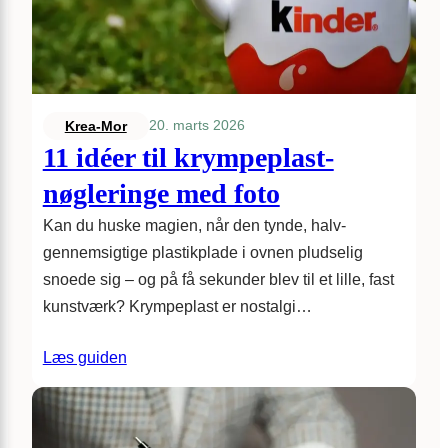
20. marts 2026
Krea-Mor
11 idéer til krympeplast-
nøgleringe med foto
Kan du huske magien, når den tynde, halv­
gennemsigtige plastik­­plade i ovnen pludselig
snoede sig – og på få sekunder blev til et lille, fast
kunstværk? Krympeplast er nostalgi…
Læs guiden