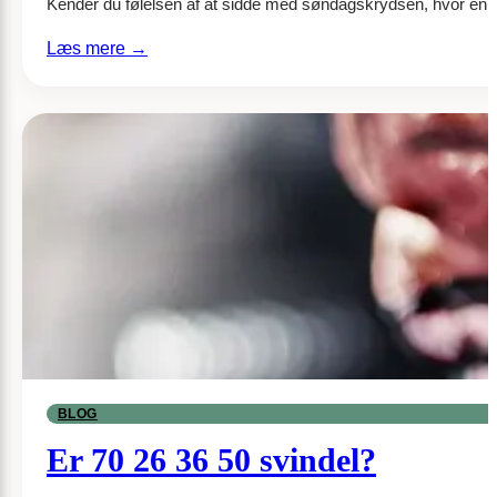
Kender du følelsen af at sidde med søndagskrydsen, hvor én e
:
Læs mere →
Hersker
–
Løsningsforslag
til
krydsord
BLOG
Er 70 26 36 50 svindel?