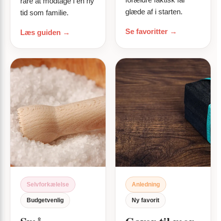
rare at modtage i en ny
glæde af i starten.
tid som familie.
Se favoritter →
Læs guiden →
Selvforkælelse
Anledning
Budgetvenlig
Ny favorit