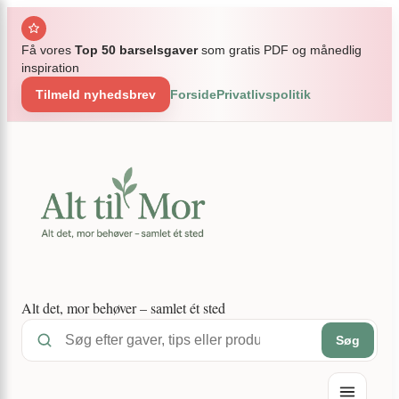
Spring
×
til
Få vores
Top 50 barselsgaver
som gratis PDF og månedlig
indhold
inspiration
Tilmeld nyhedsbrev
Forside
Privatlivspolitik
Alt det, mor behøver – samlet ét sted
Søg