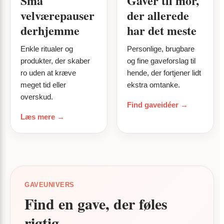
Små
Gaver til mor,
velværepauser
der allerede
derhjemme
har det meste
Enkle ritualer og
Personlige, brugbare
produkter, der skaber
og fine gaveforslag til
ro uden at kræve
hende, der fortjener lidt
meget tid eller
ekstra omtanke.
overskud.
Find gaveidéer →
Læs mere →
GAVEUNIVERS
Find en gave, der føles
rigtig