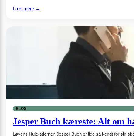
:
Læs mere →
Synonymer
til
Stor
Fugl
Krydsord
BLOG
Jesper Buch kæreste: Alt om ha
Løvens Hule-stjernen Jesper Buch er lige så kendt for sin ska