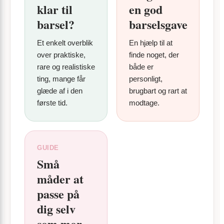
klar til
en god
barsel?
barselsgave
Et enkelt overblik
En hjælp til at
over praktiske,
finde noget, der
rare og realistiske
både er
ting, mange får
personligt,
glæde af i den
brugbart og rart at
første tid.
modtage.
GUIDE
Små
måder at
passe på
dig selv
som mor