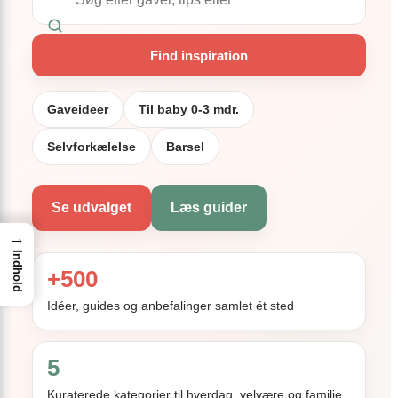
Find inspiration
Gaveideer
Til baby 0-3 mdr.
Selvforkælelse
Barsel
Se udvalget
Læs guider
→
Indhold
+500
Idéer, guides og anbefalinger samlet ét sted
5
Kuraterede kategorier til hverdag, velvære og familie