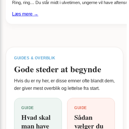
Ring, ring… Du står midt i ulvetimen, ungerne vil have aft
:
Læs mere →
Er
70
26
36
50
svindel?
GUIDES & OVERBLIK
Gode steder at begynde
Hvis du er ny her, er disse emner ofte blandt dem,
der giver mest overblik og lettelse fra start.
GUIDE
GUIDE
Hvad skal
Sådan
man have
vælger du