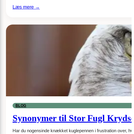
:
Læs mere →
Medvirkende
i
Surviving
Summer
BLOG
Synonymer til Stor Fugl Kryds
Har du nogensinde knækket kuglepennen i frustration over, hvilk