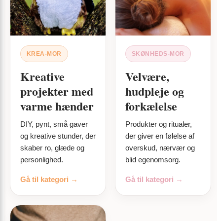
KREA-MOR
SKØNHEDS-MOR
Kreative
Velvære,
projekter med
hudpleje og
varme hænder
forkælelse
DIY, pynt, små gaver
Produkter og ritualer,
og kreative stunder, der
der giver en følelse af
skaber ro, glæde og
overskud, nærvær og
personlighed.
blid egenomsorg.
Gå til kategori →
Gå til kategori →