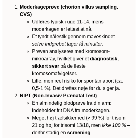
Moderkageprøve (chorion villus sampling,
CVS)
Udføres typisk i uge 11-14, mens
moderkagen er lettest at nå.
Et tyndt nålestik gennem maveskindet –
selve indgrebet tager få minutter
.
Prøven analyseres med kromosom-
mikroarray, hvilket giver et
diagnostisk,
sikkert svar
på de fleste
kromosomafvigelser.
Lille, men reel risiko for spontan abort (ca.
0,5-1 %). Det drøftes nøje før du siger ja.
NIPT (Non-Invasiv Prænatal Test)
En almindelig blodprøve fra din arm;
indeholder frit DNA fra moderkagen.
Meget høj træfsikkerhed (> 99 %) for trisomi
21 og høj for trisomi 13/18, men
ikke 100 %
–
derfor stadig en
screening
.