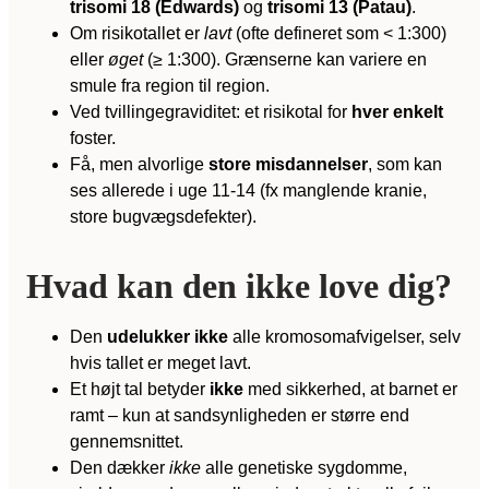
trisomi 18 (Edwards)
og
trisomi 13 (Patau)
.
Om risikotallet er
lavt
(ofte defineret som < 1:300)
eller
øget
(≥ 1:300). Grænserne kan variere en
smule fra region til region.
Ved tvillingegraviditet: et risikotal for
hver enkelt
foster.
Få, men alvorlige
store misdannelser
, som kan
ses allerede i uge 11-14 (fx manglende kranie,
store bugvægsdefekter).
Hvad kan den ikke love dig?
Den
udelukker ikke
alle kromosomafvigelser, selv
hvis tallet er meget lavt.
Et højt tal betyder
ikke
med sikkerhed, at barnet er
ramt – kun at sandsynligheden er større end
gennemsnittet.
Den dækker
ikke
alle genetiske sygdomme,