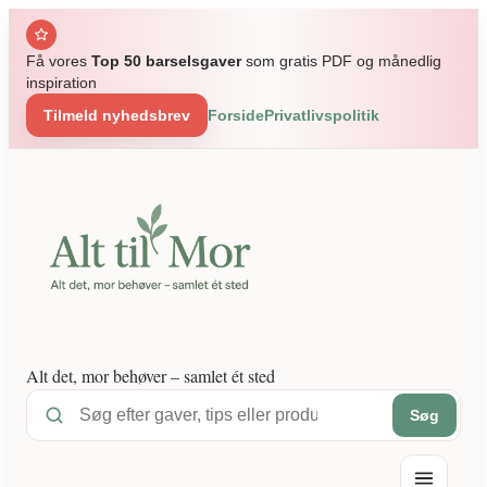
Spring
til
Få vores
Top 50 barselsgaver
som gratis PDF og månedlig
indhold
inspiration
Tilmeld nyhedsbrev
Forside
Privatlivspolitik
Alt det, mor behøver – samlet ét sted
Søg