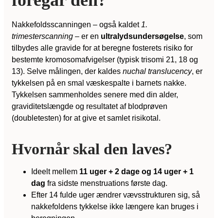
foregår den?
Nakkefoldsscanningen – også kaldet
1.
trimesterscanning
– er en
ultralydsundersøgelse
, som
tilbydes alle gravide for at beregne fosterets risiko for
bestemte kromosomafvigelser (typisk trisomi 21, 18 og
13). Selve målingen, der kaldes
nuchal translucency
, er
tykkelsen på en smal væskespalte i barnets nakke.
Tykkelsen sammenholdes senere med din alder,
graviditetslængde og resultatet af blodprøven
(doubletesten) for at give et samlet risikotal.
Hvornår skal den laves?
Ideelt mellem
11 uger + 2 dage og 14 uger + 1
dag
fra sidste menstruations første dag.
Efter 14 fulde uger ændrer vævsstrukturen sig, så
nakkefoldens tykkelse ikke længere kan bruges i