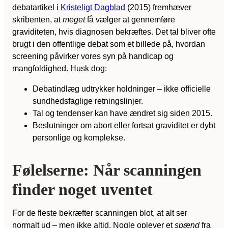
debatartikel i
Kristeligt Dagblad
(2015) fremhæver
skribenten, at
meget
få vælger at gennemføre
graviditeten, hvis diagnosen bekræftes. Det tal bliver ofte
brugt i den offentlige debat som et billede på, hvordan
screening påvirker vores syn på handicap og
mangfoldighed. Husk dog:
Debatindlæg udtrykker holdninger – ikke officielle
sundhedsfaglige retningslinjer.
Tal og tendenser kan have ændret sig siden 2015.
Beslutninger om abort eller fortsat graviditet er dybt
personlige og komplekse.
Følelserne: Når scanningen
finder noget uventet
For de fleste bekræfter scanningen blot, at alt ser
normalt ud – men ikke altid. Nogle oplever et
spænd
fra