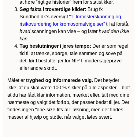
at høre “rigtige historier” frem for statistikker.
Søg fakta i troværdige kilder:
Brug fx
Sundhed.dk’s oversigt
“1. trimesterskanning og
risikovurdering for kromosomafvigelser”
til at forstå,
hvad
scanningen kan vise – og især
hvad den ikke
kan
.
Tag beslutninger i jeres tempo:
Der er som regel
tid til at tænke, spørge, tale sammen og sove på
det, før I beslutter jer for NIPT, moderkageprøve
eller andre skridt.
Målet er
tryghed og informerede valg
. Det betyder
ikke, at du skal være 100 % sikker på alle aspekter – blot
at du har fået klar information, mærket efter, talt med dine
nærmeste og valgt det forløb, der passer bedst til jer. Der
findes ingen “one-size-fits-all” løsning, men der findes
masser af hjælp og støtte, når valget føles svært.