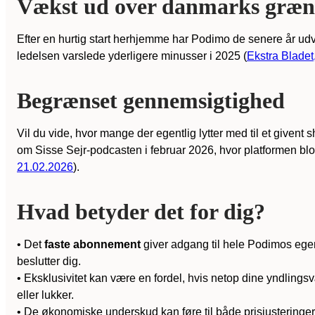
Vækst ud over danmarks græns
Efter en hurtig start herhjemme har Podimo de senere år udvid
ledelsen varslede yderligere minusser i 2025 (
Ekstra Bladet
Begrænset gennemsigtighed
Vil du vide, hvor mange der egentlig lytter med til et given
om Sisse Sejr-podcasten i februar 2026, hvor platformen blot
21.02.2026
).
Hvad betyder det for dig?
• Det
faste abonnement
giver adgang til hele Podimos ege
beslutter dig.
• Eksklusivitet kan være en fordel, hvis netop dine yndlings
eller lukker.
• De økonomiske underskud kan føre til både prisjusteringer