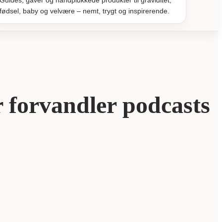
Guides, gaver og håndplukkede produkter til graviditet,
fødsel, baby og velvære – nemt, trygt og inspirerende.
 forvandler podcasts