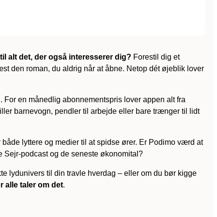
l alt det, der også interesserer dig?
Forestil dig et
æst den roman, du aldrig når at åbne. Netop dét øjeblik lover
d. For en månedlig abonnementspris lover appen alt fra
er barnevogn, pendler til arbejde eller bare trænger til lidt
år både lyttere og medier til at spidse ører. Er Podimo værd at
sse Sejr-podcast og de seneste økonomital?
e lydunivers til din travle hverdag – eller om du bør kigge
 alle taler om det
.