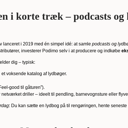
 i korte træk – podcasts og l
ev lanceret i 2019 med én simpel idé: at samle
podcasts og lydb
stributører, investerer Podimo selv i at producere og indkøbe
ek
lder dig – typisk:
 et voksende katalog af lydbøger.
Feel-good til gåturen”).
r netværket driller – ideelt til pendling, barnevognsture eller flyve
erdag
: Du kan sætte en lydbog på til rengøringen, hente seneste ta