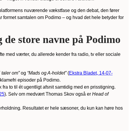
 platformens nuværende vækstfase og den debat, den fører
har formet samtalen om Podimo – og hvad det hele betyder for
g de store navne på Podimo
te med værter, du allerede kender fra radio, tv eller sociale
i taler om”
og
“Mads og A-holdet”
(
Ekstra Bladet, 14-07-
eklamefri episoder på Podimo.
 fra to til ét ugentligt afsnit samtidig med en prisstigning.
025
). Selv om medvært Thomas Skov også er
Head of
nderholdning. Resultatet er hele sæsoner, du kun kan høre hos