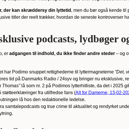
, der kan skræddersy din lyttetid
, men du bør også kende til
sive titler der reelt trækker, hvordan de seneste kontroverser 
sklusive podcasts, lydbøger o
o, er
adgangen til indhold, du ikke finder andre steder
– og of
et har Podimo snuppet rettighederne til lyttermagneterne
“Det, v
deres tid på Danmarks Radio / 24syv og bringer nu eksklusive, r
og Thomas”
lå som nr. 2 på Podimos lytterhitliste, da det i 2025 gik
øtte­erklæringer fra utilfredse fans (
Alt for Damerne, 13-02-2
tningen lå hos den redaktionelle ledelse.
 fra samtale­podcasts og true crime til aktualitet og rendyrket u
ytning.