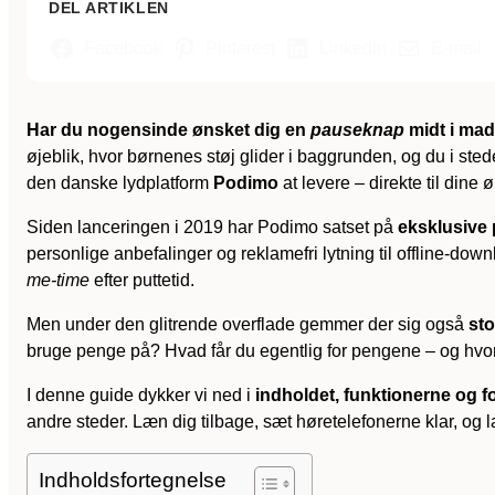
DEL ARTIKLEN
Facebook
Pinterest
LinkedIn
E-mail
Har du nogensinde ønsket dig en
pauseknap
midt i madp
øjeblik, hvor børnenes støj glider i baggrunden, og du i sted
den danske lydplatform
Podimo
at levere – direkte til dine ø
Siden lanceringen i 2019 har Podimo satset på
eksklusive 
personlige anbefalinger og reklamefri lytning til offline-down
me-time
efter puttetid.
Men under den glitrende overflade gemmer der sig også
sto
bruge penge på? Hvad får du egentlig for pengene – og hvor 
I denne guide dykker vi ned i
indholdet, funktionerne og 
andre steder. Læn dig tilbage, sæt høretelefonerne klar, o
Indholdsfortegnelse