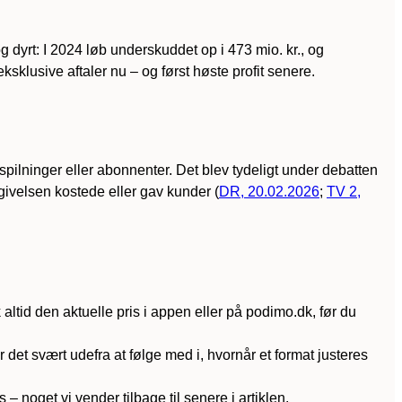
 dyrt: I 2024 løb underskuddet op i 473 mio. kr., og
sklusive aftaler nu – og først høste profit senere.
spilninger eller abonnenter. Det blev tydeligt under debatten
givelsen kostede eller gav kunder (
DR, 20.02.2026
;
TV 2,
k altid den aktuelle pris i appen eller på podimo.dk, før du
det svært udefra at følge med i, hvornår et format justeres
noget vi vender tilbage til senere i artiklen.