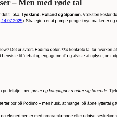
er – Men med røde tal
et til bl.a.
Tyskland, Holland og Spanien
. Væksten koster dog
, 14.07.2025
). Strategien er at pumpe penge i nye markeder og ek
t show? Det er svært. Podimo deler
ikke
konkrete tal for hverken af
 henviste til “debat og engagement” og afviste at oplyse, om ud
n portefølje, men
priser og kampagner ændrer sig løbende
. Tje
værter bor på Podimo – men husk, at mangel på åbne lyttertal gør 
 og eksperimenter med programlængde eller udgivelsesfrekvens – 