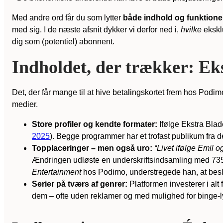
Med andre ord får du som lytter
både indhold og funktioner
med sig. I de næste afsnit dykker vi derfor ned i,
hvilke
eksklu
dig som (potentiel) abonnent.
Indholdet, der trækker: Ek
Det, der får mange til at hive betalingskortet frem hos Podim
medier.
Store profiler og kendte formater:
Ifølge Ekstra Blad
2025
). Begge programmer har et trofast publikum fra 
Topplaceringer – men også uro:
“Livet ifølge Emil 
Ændringen udløste en underskrifts­indsamling med 735 st
Entertainment
hos Podimo, understregede han, at beslu
Serier på tværs af genrer:
Platformen investerer i alt
dem – ofte uden reklamer og med mulighed for binge-l