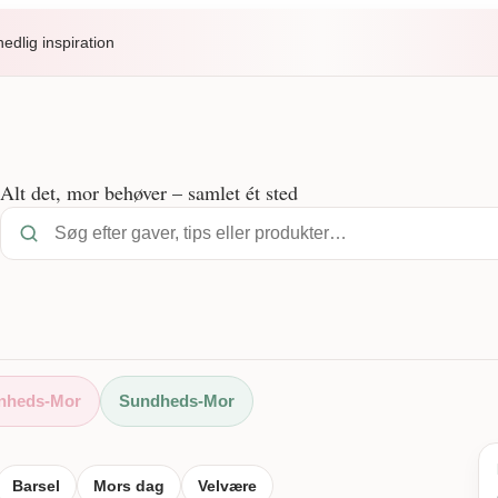
dlig inspiration
Alt det, mor behøver – samlet ét sted
nheds-Mor
Sundheds-Mor
Barsel
Mors dag
Velvære