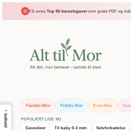
Spring
Få vores
Top 50 barselsgaver
som gratis PDF og måne
til
indhold
Familie-Mor
Fritids-Mor
Krea-Mor
Skø
→
Indhold
POPULÆRT LIGE NU
Gaveideer
Til baby 0-3 mdr.
Selvforkælelse