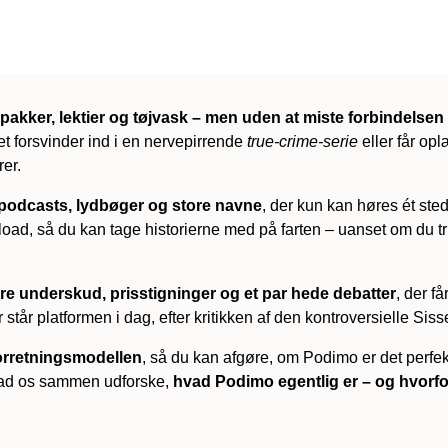
akker, lektier og tøjvask – men uden at miste forbindelsen ti
et forsvinder ind i en nervepirrende
true-crime-serie
eller får opl
rer.
podcasts, lydbøger og store navne
, der kun kan høres ét ste
load, så du kan tage historierne med på farten – uanset om du trill
re underskud, prisstigninger og et par hede debatter
, der f
står platformen i dag, efter kritikken af den kontroversielle Si
forretningsmodellen
, så du kan afgøre, om Podimo er det perfekt
g lad os sammen udforske,
hvad Podimo egentlig er – og hvorfor