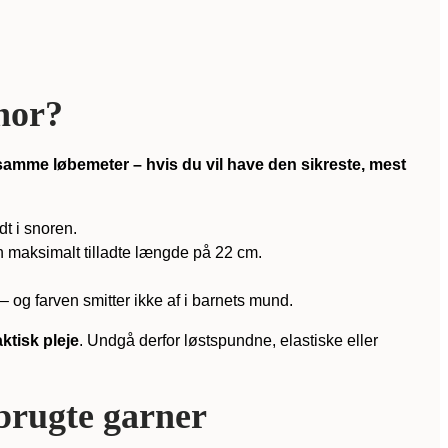
snor?
 samme løbemeter – hvis du vil have den sikreste, mest
t i snoren.
en maksimalt tilladte længde på 22 cm.
og farven smitter ikke af i barnets mund.
ktisk pleje
. Undgå derfor løstspundne, elastiske eller
 brugte garner