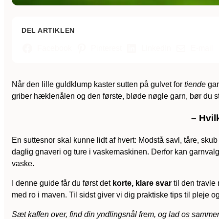
DEL ARTIKLEN
Facebook
Pinterest
LinkedIn
E-mail
Når den lille guldklump kaster sutten på gulvet for
tiende
gan
griber hæklenålen og den første, bløde nøgle garn, bør du sti
– Hvil
En suttesnor skal kunne lidt af hvert: Modstå savl, tåre, sku
daglig gnaveri og ture i vaskemaskinen. Derfor kan garnvalge
vaske.
I denne guide får du først det
korte, klare svar
til den travle
med ro i maven. Til sidst giver vi dig praktiske tips til plej
Sæt kaffen over, find din yndlingsnål frem, og lad os sammen f