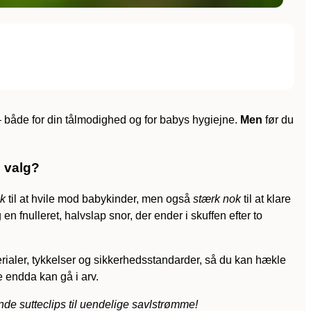
– både for din tålmodighed og for babys hygiejne.
Men
før du
e valg?
ok
til at hvile mod babykinder, men også
stærk nok
til at klare
fnulleret, halvslap snor, der ender i skuffen efter to
aterialer, tykkelser og sikkerhedsstandarder, så du kan hækle
e endda kan gå i arv.
ende sutteclips til uendelige savlstrømme!