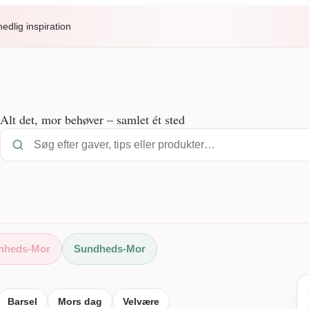
dlig inspiration
Alt det, mor behøver – samlet ét sted
nheds-Mor
Sundheds-Mor
Barsel
Mors dag
Velvære