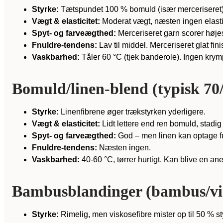
Styrke:
Tætspundet 100 % bomuld (især merceriseret) 
Vægt & elasticitet:
Moderat vægt, næsten ingen elastik
Spyt- og farveægthed:
Merceriseret garn scorer høj
Fnuldre-tendens:
Lav til middel. Merceriseret glat fini
Vaskbarhed:
Tåler 60 °C (tjek banderole). Ingen krymp
Bomuld/linen-blend (typisk 70/
Styrke:
Linenfibrene øger trækstyrken yderligere.
Vægt & elasticitet:
Lidt lettere end ren bomuld, stadig 
Spyt- og farveægthed:
God – men linen kan optage f
Fnuldre-tendens:
Næsten ingen.
Vaskbarhed:
40-60 °C, tørrer hurtigt. Kan blive en anel
Bambusblandinger (bambus/vi
Styrke:
Rimelig, men viskosefibre mister op til 50 % st