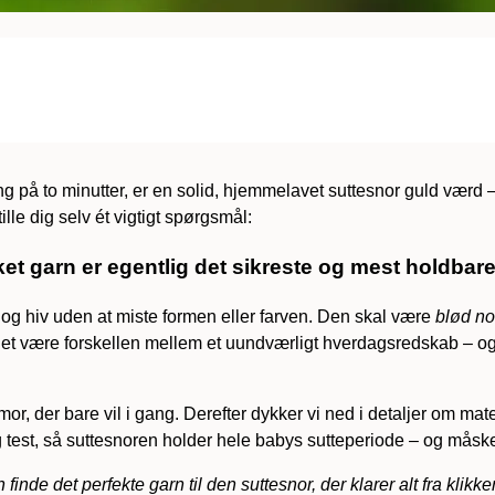
g på to minutter, er en solid, hjemmelavet suttesnor guld værd 
lle dig selv ét vigtigt spørgsmål:
ket garn er egentlig det sikreste og mest holdbar
b og hiv uden at miste formen eller farven. Den skal være
blød n
t være forskellen mellem et uundværligt hverdagsredskab – og en 
 mor, der bare vil i gang. Derefter dykker vi ned i detaljer om m
e og test, så suttesnoren holder hele babys sutteperiode – og måsk
inde det perfekte garn til den suttesnor, der klarer alt fra klikk