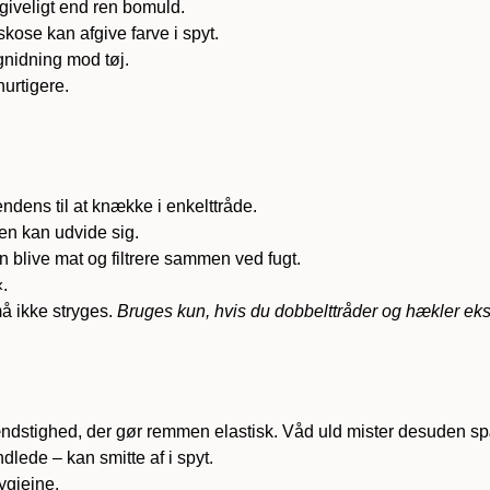
giveligt end ren bomuld.
skose kan afgive farve i spyt.
gnidning mod tøj.
urtigere.
ndens til at knække i enkelttråde.
en kan udvide sig.
 blive mat og filtrere sammen ved fugt.
.
å ikke stryges.
Bruges kun, hvis du dobbelttråder og hækler eks
dstighed, der gør remmen elastisk. Våd uld mister desuden spæ
dlede – kan smitte af i spyt.
ygiejne.