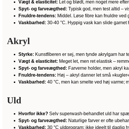
Vægt & elasticitet:
Let og blødt, men noget mere efter
Spyt- og farveægthed:
Typisk god, men test altid – vi
Fnuldre-tendens:
Middel. Løse fibre kan fnuldre ved 
Vaskbarhed:
30-40 °C. Hyppig vask kan slide garnet h
Akryl
Styrke:
Kunstfiberen er sej, men tynde akrylgarn har te
Vægt & elasticitet:
Meget let, men ret elastisk – remm
Spyt- og farveægthed:
Farverne holder, men akryl kan
Fnuldre-tendens:
Høj – akryl danner let små »kugler«
Vaskbarhed:
40 °C, men kan smelte ved høj varme; m
Uld
Hvorfor ikke?
Selv superwash-behandlet uld har spæn
Spyt- og farveægthed:
Naturlige farver er ofte ubehan
Vaskbarhed:
30 °C uldprogram; ikke ideelt til daglig h