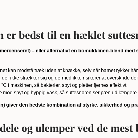
 er bedst til en hæklet sutte
erceriseret) – eller alternativt en bomuld/linen-blend med
et kan modstå træk uden at knække, selv når barnet rykker hård
, der ikke strækker sig og dermed ikke risikerer at overskride d
 i maskinen, så bakterier, spyt og pletter fjernes effektivt.
 mod spyt og hyppig vask, så suttesnoren ser pæn ud længere – 
n) giver den bedste kombination af styrke, sikkerhed og pra
rdele og ulemper ved de mest