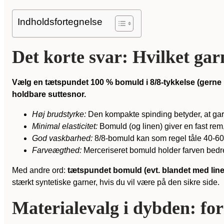
Indholdsfortegnelse
Det korte svar: Hvilket garn
Vælg en tætspundet 100 % bomuld i 8/8-tykkelse (gerne m
holdbare suttesnor.
Høj brudstyrke:
Den kompakte spinding betyder, at garn
Minimal elasticitet:
Bomuld (og linen) giver en fast rem
God vaskbarhed:
8/8-bomuld kan som regel tåle 40-60 °C
Farveægthed:
Merceriseret bomuld holder farven bedre
Med andre ord:
tætspundet bomuld (evt. blandet med line
stærkt syntetiske garner, hvis du vil være på den sikre side.
Materialevalg i dybden: fo