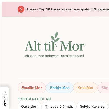
Spring
Få vores
Top 50 barselsgaver
som gratis PDF og måne
til
indhold
Familie-Mor
Fritids-Mor
Krea-Mor
Skø
→
Indhold
POPULÆRT LIGE NU
Gaveideer
Til baby 0-3 mdr.
Selvforkælelse