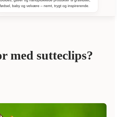
Guides, gaver og håndplukkede produkter til graviditet,
fødsel, baby og velvære – nemt, trygt og inspirerende.
or med sutteclips?