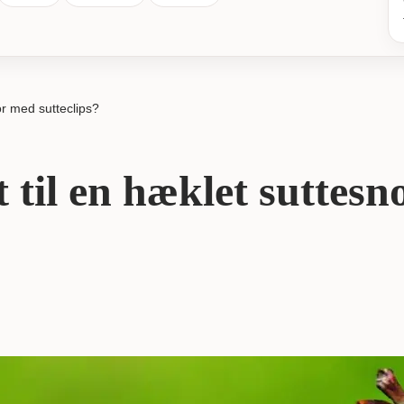
or med sutteclips?
 til en hæklet suttesn