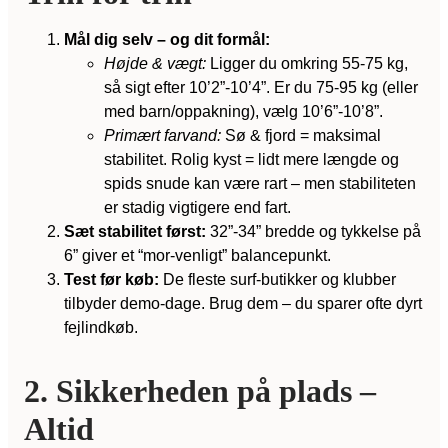
Mål dig selv – og dit formål:
Højde & vægt:
Ligger du omkring 55-75 kg,
så sigt efter 10’2”-10’4”. Er du 75-95 kg (eller
med barn/oppakning), vælg 10’6”-10’8”.
Primært farvand:
Sø & fjord = maksimal
stabilitet. Rolig kyst = lidt mere længde og
spids snude kan være rart – men stabiliteten
er stadig vigtigere end fart.
Sæt stabilitet først:
32”-34” bredde og tykkelse på
6” giver et “mor-venligt” balancepunkt.
Test før køb:
De fleste surf-butikker og klubber
tilbyder demo-dage. Brug dem – du sparer ofte dyrt
fejlindkøb.
2. Sikkerheden på plads –
Altid