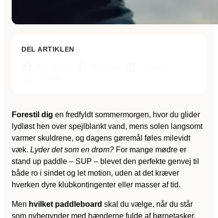
DEL ARTIKLEN
Facebook
Pinterest
LinkedIn
E-mail
Forestil dig
en fredfyldt sommermorgen, hvor du glider
lydløst hen over spejlblankt vand, mens solen langsomt
varmer skuldrene, og dagens gøremål føles milevidt
væk.
Lyder det som en drøm?
For mange mødre er
stand up paddle – SUP – blevet den perfekte genvej til
både ro i sindet og let motion, uden at det kræver
hverken dyre klubkontingenter eller masser af tid.
Men
hvilket paddleboard
skal du vælge, når du står
som nybegynder med hænderne fulde af børnetasker,