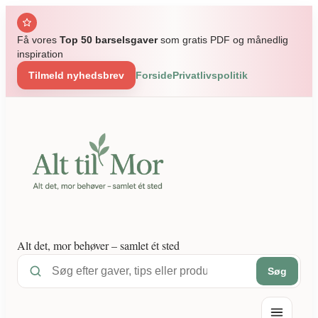
Spring
til
Få vores
Top 50 barselsgaver
som gratis PDF og månedlig
indhold
inspiration
Tilmeld nyhedsbrev
Forside
Privatlivspolitik
Alt det, mor behøver – samlet ét sted
Søg