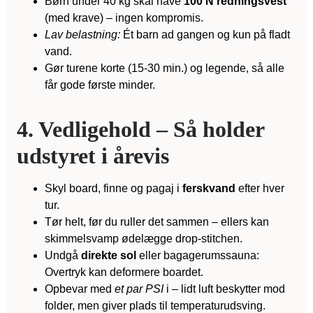
Børn under 40 kg skal have
100 N redningsvest
(med krave) – ingen kompromis.
Lav belastning:
Ét barn ad gangen og kun på fladt
vand.
Gør turene korte (15-30 min.) og legende, så alle
får gode første minder.
4. Vedligehold – Så holder
udstyret i årevis
Skyl board, finne og pagaj i
ferskvand
efter hver
tur.
Tør helt, før du ruller det sammen – ellers kan
skimmelsvamp ødelægge drop-stitchen.
Undgå
direkte sol
eller bagagerumssauna:
Overtryk kan deformere boardet.
Opbevar med
et par PSI
i – lidt luft beskytter mod
folder, men giver plads til temperaturudsving.