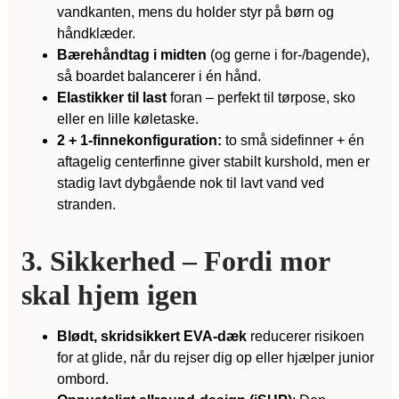
vandkanten, mens du holder styr på børn og
håndklæder.
Bærehåndtag i midten
(og gerne i for-/bagende),
så boardet balancerer i én hånd.
Elastikker til last
foran – perfekt til tørpose, sko
eller en lille køletaske.
2 + 1-finnekonfiguration:
to små sidefinner + én
aftagelig centerfinne giver stabilt kurs­hold, men er
stadig lavt dybgående nok til lavt vand ved
stranden.
3. Sikkerhed – Fordi mor
skal hjem igen
Blødt, skridsikkert EVA-dæk
reducerer risikoen
for at glide, når du rejser dig op eller hjælper junior
ombord.