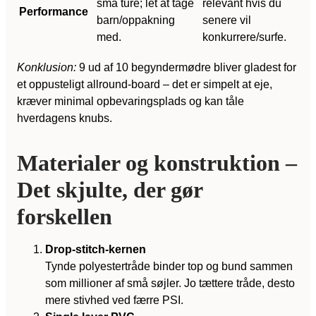
små ture; let at tage
relevant hvis du
Performance
barn/oppakning
senere vil
med.
konkurrere/surfe.
Konklusion:
9 ud af 10 begyndermødre bliver gladest for
et oppusteligt allround-board – det er simpelt at eje,
kræver minimal opbevaringsplads og kan tåle
hverdagens knubs.
Materialer og konstruktion –
Det skjulte, der gør
forskellen
Drop-stitch-kernen
Tynde polyestertråde binder top og bund sammen
som millioner af små søjler. Jo tættere tråde, desto
mere stivhed ved færre PSI.