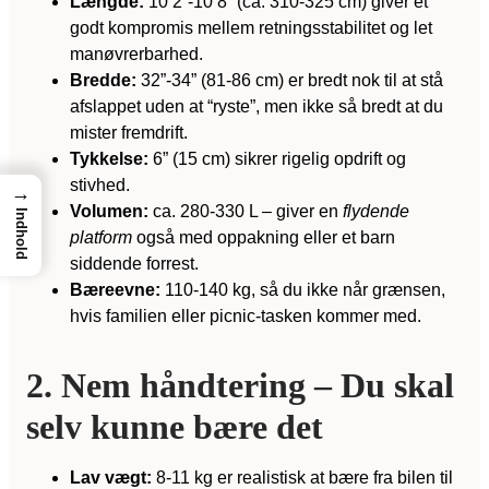
Længde:
10’2”-10’8” (ca. 310-325 cm) giver et
godt kompromis mellem retningsstabilitet og let
manøv­rer­bar­hed.
Bredde:
32”-34” (81-86 cm) er bredt nok til at stå
afslappet uden at “ryste”, men ikke så bredt at du
mister fremdrift.
Tykkelse:
6” (15 cm) sikrer rigelig opdrift og
stivhed.
→
Volumen:
ca. 280-330 L – giver en
flydende
Indhold
platform
også med oppakning eller et barn
siddende forrest.
Bæreevne:
110-140 kg, så du ikke når grænsen,
hvis familien eller picnic-tasken kommer med.
2. Nem håndtering – Du skal
selv kunne bære det
Lav vægt:
8-11 kg er realistisk at bære fra bilen til