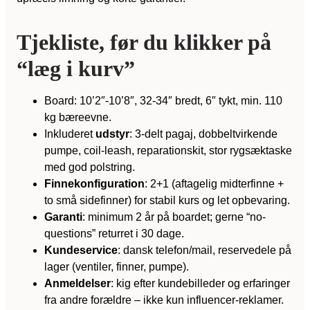
Tjekliste, før du klikker på
“læg i kurv”
Board: 10’2″-10’8″, 32-34″ bredt, 6″ tykt, min. 110
kg bæreevne.
Inkluderet
udstyr
: 3-delt pagaj, dobbeltvirkende
pumpe, coil-leash, reparationskit, stor rygsæktaske
med god polstring.
Finnekonfiguration
: 2+1 (aftagelig midterfinne +
to små sidefinner) for stabil kurs og let opbevaring.
Garanti
: minimum 2 år på boardet; gerne “no-
questions” returret i 30 dage.
Kundeservice
: dansk telefon/mail, reservedele på
lager (ventiler, finner, pumpe).
Anmeldelser
: kig efter kundebilleder og erfaringer
fra andre forældre – ikke kun influencer-reklamer.