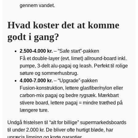
gennem vandet.
Hvad koster det at komme
godt i gang?
2.500-4.000 kr.
– “Safe start”-pakken
Få et double-layer (evt. limet) allround-board inkl.
pumpe, 3-delt alu-pagaj og leash. Perfekt til rolige
søture og sommerhusbrug.
4.000-7.000 kr.
– “Upgrade”-pakken
Fusion-konstruktion, lettere glasfiber/nylon eller
carbon-mix pagaj og bedre rygsæk. Mærkbart
stivere board, lettere pagaj = mindre træthed på
længere ture.
Undgå fristelsen til “alt for billige” supermarkedsboards
til under 2.000 kr. De bliver ofte hurtigt bløde, har
upræcis limning og korte garantier.