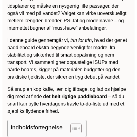
tidsplaner og måske en nysgerrig lille passager, der
også vil med på vandet? Valget kan virke uoverskueligt
mellem længder, bredder, PSI-tal og modelnavne – og
internettet bugner af “must-have” anbefalinger.
I denne guide gennemgår vi,
trin for trin
, hvad der gør et
paddleboard ekstra begyndervenligt for mødre: fra
stabilitet og sikkerhed til smart oppakning og nem
transport. Vi sammenligner oppustelige iSUPs med
hårde boards, kigger på materialer, budgetter og den
praktiske tjekliste, der sikrer en tryg debut på vandet.
Så snup en kop kaffe, læn dig tilbage, og lad os hjælpe
dig med at finde
det helt rigtige paddleboard
– så du
snart kan bytte hverdagens travle to-do-liste ud med et
øjebliks flydende frihed.
Indholdsfortegnelse