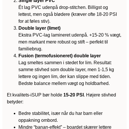
Single layer PVC
Ét lag PVC udenpå drop-stitchen. Billigst og
lettest, men også blødere (kræver ofte 18-20 PSI
for at føles stiv).
Double layer (limet)
Ekstra PVC-lag lamineret udenpå. +15-20 % vægt,
men markant mere robust og stift – perfekt til
familiebrug.
Fusion (termofusioneret) double layer
Lag smeltes sammen i stedet for lim. Resultat:
samme stivhed som double layer, men 1-1,5 kg
lettere og ingen lim, der kan slippe med tiden.
Bedste balance mellem vægt og holdbarhed.
Et kvalitets-iSUP bør holde
15-20 PSI
. Højere stivhed
betyder:
Bedre stabilitet, især når du har barn eller
oppakning ombord.
Mindre “banan-effekt” – boardet skærer lettere