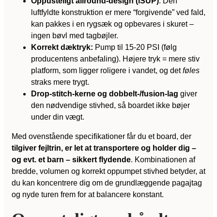
Oppusteligt allround-design (iSUP)
: Den
luftfyldte konstruktion er mere “for­givende” ved fald,
kan pakkes i en rygsæk og opbevares i skuret –
ingen bøvl med tagbøjler.
Korrekt dæktryk:
Pump til 15-20 PSI (følg
producentens anbefaling). Højere tryk = mere stiv
platform, som ligger roligere i vandet, og det
føles
straks mere trygt.
Drop-stitch-kerne og dobbelt-/fusion-lag
giver
den nødvendige stivhed, så boardet ikke bøjer
under din vægt.
Med ovenstående specifikationer får du et board, der
tilgiver fejltrin, er let at transportere og holder dig –
og evt. et barn – sikkert flydende
. Kombinationen af
bredde, volumen og korrekt oppumpet stivhed betyder, at
du kan koncentrere dig om de grund­læggende pagajtag
og nyde turen frem for at balancere konstant.