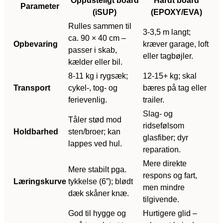
Oppusteligt board
Hårdt board
Parameter
(iSUP)
(EPOXY/EVA)
Rulles sammen til
3-3,5 m langt;
ca. 90 × 40 cm –
Opbevaring
kræver garage, loft
passer i skab,
eller tagbøjler.
kælder eller bil.
8-11 kg i rygsæk;
12-15+ kg; skal
Transport
cykel-, tog- og
bæres på tag eller
ferievenlig.
trailer.
Slag- og
Tåler stød mod
ridsefølsom
Holdbarhed
sten/broer; kan
glasfiber; dyr
lappes ved hul.
reparation.
Mere direkte
Mere stabilt pga.
respons og fart,
Læringskurve
tykkelse (6”); blødt
men mindre
dæk skåner knæ.
tilgivende.
God til hygge og
Hurtigere glid –