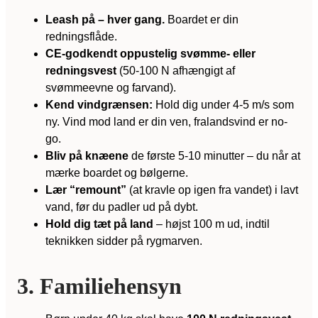
Leash på – hver gang.
Boardet er din
redningsflåde.
CE-godkendt oppustelig svømme- eller
redningsvest
(50-100 N afhængigt af
svømmeevne og farvand).
Kend vindgrænsen:
Hold dig under 4-5 m/s som
ny. Vind mod land er din ven, fralandsvind er no-
go.
Bliv på knæene
de første 5-10 minutter – du når at
mærke boardet og bølgerne.
Lær “remount”
(at kravle op igen fra vandet) i lavt
vand, før du padler ud på dybt.
Hold dig tæt på land
– højst 100 m ud, indtil
teknikken sidder på rygmarven.
3. Familiehensyn