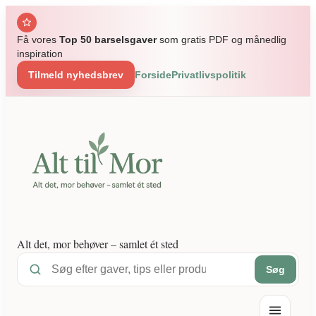
Spring
til
Få vores
Top 50 barselsgaver
som gratis PDF og månedlig
indhold
inspiration
Tilmeld nyhedsbrev
Forside
Privatlivspolitik
Alt det, mor behøver – samlet ét sted
Søg