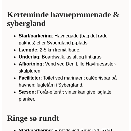
Kerteminde havnepromenade &
sybergland
Start/parkering:
Havnegade (bag det røde
pakhus) eller Sybergland p-plads.
Længde:
2-5 km frem/tilbage.
Underlag:
Boardwalk, asfalt og fint grus.
Afkortning:
Vend ved Den Lille Havfruesøster-
skulpturen.
Faciliteter:
Toilet ved marinaen; caféer/isbar på
havnen; fugletårn i Sybergland.
Sæson:
Forår-efterår; vinter kan give isglatte
planker.
Ringe sø rundt
Start/parkering:
P-plads ved Søvej 34, 5750