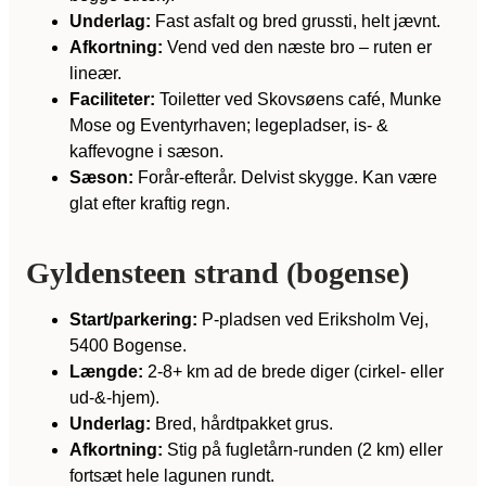
Underlag:
Fast asfalt og bred grussti, helt jævnt.
Afkortning:
Vend ved den næste bro – ruten er
lineær.
Faciliteter:
Toiletter ved Skovsøens café, Munke
Mose og Eventyrhaven; legepladser, is- &
kaffevogne i sæson.
Sæson:
Forår-efterår. Delvist skygge. Kan være
glat efter kraftig regn.
Gyldensteen strand (bogense)
Start/parkering:
P-pladsen ved Eriksholm Vej,
5400 Bogense.
Længde:
2-8+ km ad de brede diger (cirkel- eller
ud-&-hjem).
Underlag:
Bred, hårdtpakket grus.
Afkortning:
Stig på fugletårn-runden (2 km) eller
fortsæt hele lagunen rundt.