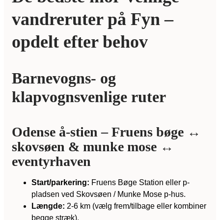
vandreruter på Fyn –
opdelt efter behov
Barnevogns- og
klapvognsvenlige ruter
Odense å-stien – Fruens bøge ↔
skovsøen & munke mose ↔
eventyrhaven
Start/parkering:
Fruens Bøge Station eller p-
pladsen ved Skovsøen / Munke Mose p-hus.
Længde:
2-6 km (vælg frem/tilbage eller kombiner
begge stræk).