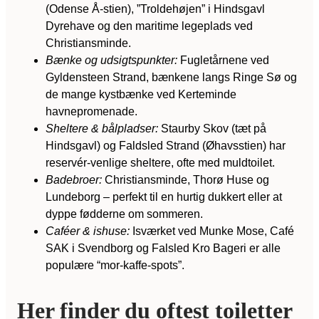
(Odense Å-stien), ”Troldehøjen” i Hindsgavl
Dyrehave og den maritime legeplads ved
Christiansminde.
Bænke og udsigtspunkter:
Fugletårnene ved
Gyldensteen Strand, bænkene langs Ringe Sø og
de mange kystbænke ved Kerteminde
havnepromenade.
Sheltere & bålpladser:
Staurby Skov (tæt på
Hindsgavl) og Faldsled Strand (Øhavsstien) har
reservér-venlige sheltere, ofte med muldtoilet.
Badebroer:
Christiansminde, Thorø Huse og
Lundeborg – perfekt til en hurtig dukkert eller at
dyppe fødderne om sommeren.
Caféer & ishuse:
Isværket ved Munke Mose, Café
SAK i Svendborg og Falsled Kro Bageri er alle
populære “mor-kaffe-spots”.
Her finder du oftest toiletter