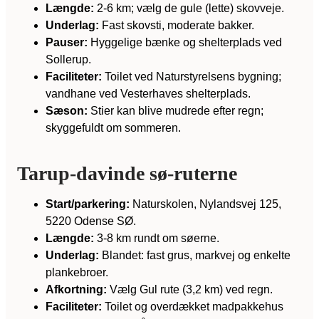
Længde:
2-6 km; vælg de gule (lette) skovveje.
Underlag:
Fast skovsti, moderate bakker.
Pauser:
Hyggelige bænke og shelterplads ved
Sollerup.
Faciliteter:
Toilet ved Naturstyrelsens bygning;
vandhane ved Vesterhaves shelterplads.
Sæson:
Stier kan blive mudrede efter regn;
skyggefuldt om sommeren.
Tarup-davinde sø-ruterne
Start/parkering:
Naturskolen, Nylandsvej 125,
5220 Odense SØ.
Længde:
3-8 km rundt om søerne.
Underlag:
Blandet: fast grus, markvej og enkelte
plankebroer.
Afkortning:
Vælg Gul rute (3,2 km) ved regn.
Faciliteter:
Toilet og overdækket madpakkehus