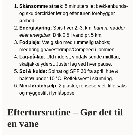
Skånsomme stræk:
5 minutters let bækkenbunds-
og skuldercirkler før og efter turen forebygger
ømhed.
Energistyring:
Spis hver 2.-3. km:
banan, nødder
eller energibar
. Drik 0,5 l vand pr. 5 km.
Fodpleje:
Vælg sko med rummelig tåboks;
medbring gnavestrømpe/Compeed i lommen.
Lag-på-lag:
Uld inderst, vindafvisende midtlag,
skaljakke yderst. Justér lag ved hver pause.
Sol & kulde:
Solhat og SPF 30 fra april; hue &
halsrør under 10 °C. Refleksvest i skumring.
Mini-førstehjælp:
2 plaster, renseserviet, lille saks
og myggestift i lynlåspose.
Eftertursrutine – Gør det til
en vane