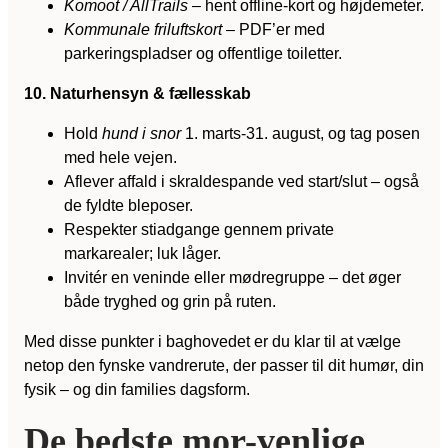
Komoot / AllTrails
– hent offline-kort og højdemeter.
Kommunale friluftskort
– PDF’er med
parkeringspladser og offentlige toiletter.
10. Naturhensyn & fællesskab
Hold
hund i snor
1. marts-31. august, og tag posen
med hele vejen.
Aflever affald i skraldespande ved start/slut – også
de fyldte bleposer.
Respekter stiadgange gennem private
markarealer; luk låger.
Invitér en veninde eller mødregruppe – det øger
både tryghed og grin på ruten.
Med disse punkter i baghovedet er du klar til at vælge
netop den fynske vandrerute, der passer til dit humør, din
fysik – og din families dagsform.
De bedste mor-venlige