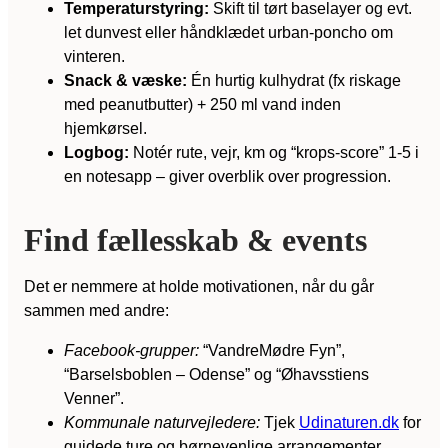
Temperaturstyring:
Skift til tørt baselayer og evt.
let dunvest eller håndklædet urban-poncho om
vinteren.
Snack & væske:
Én hurtig kulhydrat (fx riskage
med peanutbutter) + 250 ml vand inden
hjemkørsel.
Logbog:
Notér rute, vejr, km og “krops-score” 1-5 i
en notesapp – giver overblik over progression.
Find fællesskab & events
Det er nemmere at holde motivationen, når du går
sammen med andre:
Facebook-grupper:
“VandreMødre Fyn”,
“Barselsboblen – Odense” og “Øhavsstiens
Venner”.
Kommunale naturvejledere:
Tjek
Udinaturen.dk
for
guidede ture og børnevenlige arrangementer.