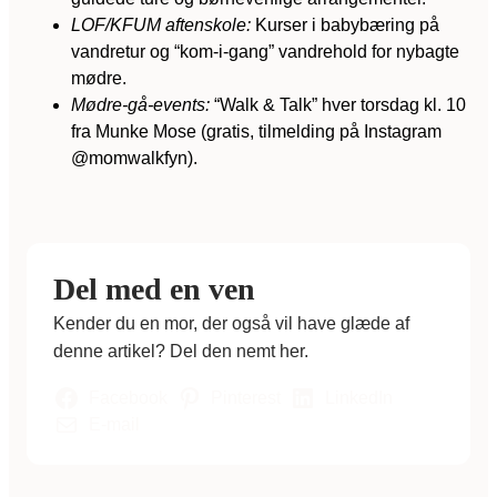
LOF/KFUM aftenskole:
Kurser i babybæring på
vandretur og “kom-i-gang” vandrehold for nybagte
mødre.
Mødre-gå-events:
“Walk & Talk” hver torsdag kl. 10
fra Munke Mose (gratis, tilmelding på Instagram
@momwalkfyn).
Del med en ven
Kender du en mor, der også vil have glæde af
denne artikel? Del den nemt her.
Facebook
Pinterest
LinkedIn
E-mail