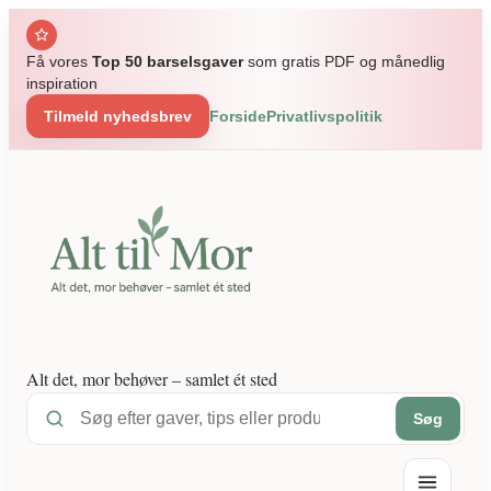
Spring
til
Få vores
Top 50 barselsgaver
som gratis PDF og månedlig
indhold
inspiration
Tilmeld nyhedsbrev
Forside
Privatlivspolitik
Alt det, mor behøver – samlet ét sted
Søg