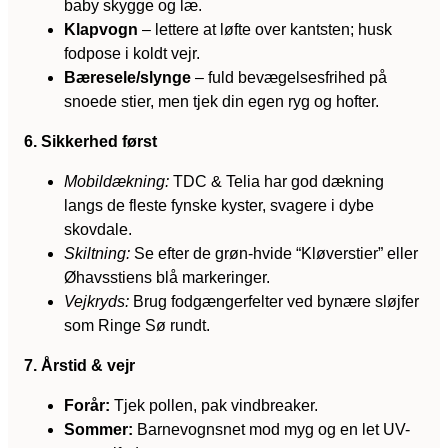
baby skygge og læ.
Klapvogn
– lettere at løfte over kantsten; husk
fodpose i koldt vejr.
Bæresele/slynge
– fuld bevægelsesfrihed på
snoede stier, men tjek din egen ryg og hofter.
6. Sikkerhed først
Mobildækning:
TDC & Telia har god dækning
langs de fleste fynske kyster, svagere i dybe
skovdale.
Skiltning:
Se efter de grøn-hvide “Kløverstier” eller
Øhavsstiens blå markeringer.
Vejkryds:
Brug fodgængerfelter ved bynære sløjfer
som Ringe Sø rundt.
7. Årstid & vejr
Forår:
Tjek pollen, pak vindbreaker.
Sommer:
Barnevognsnet mod myg og en let UV-