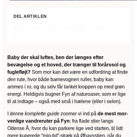
DEL ARTIKLEN
Facebook
Pinterest
LinkedIn
E-mail
Baby der skal luftes, ben der længes efter
bevægelse og et hoved, der trænger til forårssol og
fuglefløjt?
Som mor kan det være en udfordring at finde
den
rute, hvor både barnevognen ruller, baby kan
ammes i ro, og du selv får tanket kroppen op med grøn
energi. Heldigvis bugner Fyn af naturoaser, som er lige
til at indtage – også med små i hælene (eller i selen).
I denne
komplette guide
zoomer vi ind på
de mest mor-
venlige vandreruter på Fyn
: fra flade stier langs
Odense Å, hvor du kan parkere lige ved starten, til lidt
mere kuperede “mig-tid”-stræk på Øhavsstien, når du