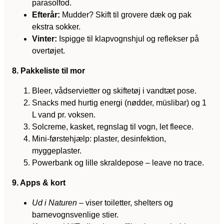
parasolfod.
Efterår:
Mudder? Skift til grovere dæk og pak
ekstra sokker.
Vinter:
Ispigge til klapvognshjul og reflekser på
overtøjet.
8. Pakkeliste til mor
Bleer, vådservietter og skiftetøj i vandtæt pose.
Snacks med hurtig energi (nødder, müslibar) og 1
L vand pr. voksen.
Solcreme, kasket, regnslag til vogn, let fleece.
Mini-førstehjælp: plaster, desinfektion,
myggeplaster.
Powerbank og lille skraldepose – leave no trace.
9. Apps & kort
Ud i Naturen
– viser toiletter, shelters og
barnevognsvenlige stier.