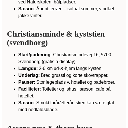
ved Naturskolen; bålpladser.
Sæson:
Åbent terræn – solhat sommer, vindtæt
jakke vinter.
Christiansminde & kyststien
(svendborg)
Start/parkering:
Christiansmindevej 16, 5700
Svendborg (gratis p-display).
Længde:
2-6 km ud-&-hjem langs kysten.
Underlag:
Bred grussti og korte skovtrapper.
Pauser:
Stor legeplads v. hotellet og badebroer.
Faciliteter:
Toiletter og ishus i sæson; café på
hotellet.
Sæson:
Smukt forår/efterår; stien kan være glat
med nedfaldsblade.