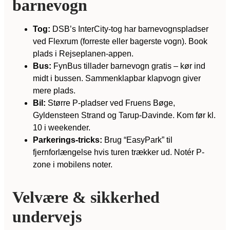
barnevogn
Tog:
DSB’s InterCity-tog har barnevognspladser
ved Flexrum (forreste eller bagerste vogn). Book
plads i Rejseplanen-appen.
Bus:
FynBus tillader barnevogn gratis – kør ind
midt i bussen. Sammenklapbar klapvogn giver
mere plads.
Bil:
Større P-pladser ved Fruens Bøge,
Gyldensteen Strand og Tarup-Davinde. Kom før kl.
10 i weekender.
Parkerings-tricks:
Brug “EasyPark” til
fjernforlængelse hvis turen trækker ud. Notér P-
zone i mobilens noter.
Velvære & sikkerhed
undervejs