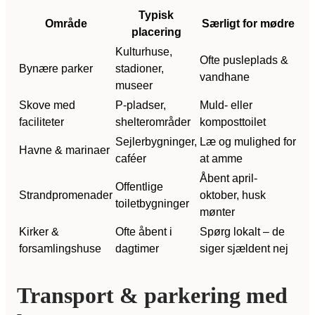
Typisk
Område
Særligt for mødre
placering
Kulturhuse,
Ofte pusleplads &
Bynære parker
stadioner,
vandhane
museer
Skove med
P-pladser,
Muld- eller
faciliteter
shelterområder
komposttoilet
Sejlerbygninger,
Læ og mulighed for
Havne & marinaer
caféer
at amme
Åbent april-
Offentlige
Strandpromenader
oktober, husk
toiletbygninger
mønter
Kirker &
Ofte åbent i
Spørg lokalt – de
forsamlingshuse
dagtimer
siger sjældent nej
Transport & parkering med