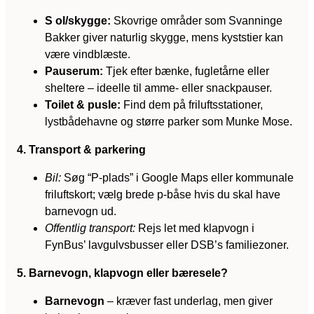
S ol/skygge:
Skovrige områder som Svanninge
Bakker giver naturlig skygge, mens kyststier kan
være vindblæste.
Pauserum:
Tjek efter bænke, fugletårne eller
sheltere – ideelle til amme- eller snackpauser.
Toilet & pusle:
Find dem på friluftsstationer,
lystbådehavne og større parker som Munke Mose.
4. Transport & parkering
Bil:
Søg “P-plads” i Google Maps eller kommunale
friluftskort; vælg brede p-båse hvis du skal have
barnevogn ud.
Offentlig transport:
Rejs let med klapvogn i
FynBus’ lavgulvsbusser eller DSB’s familiezoner.
5. Barnevogn, klapvogn eller bæresele?
Barnevogn
– kræver fast underlag, men giver