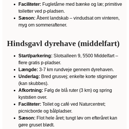
Faciliteter:
Fugletårne med bænke og læ; primitive
toiletter ved p-pladsen.
Sæson:
Åbent landskab – vindudsat om vinteren,
myg om sommeraftener.
Hindsgavl dyrehave (middelfart)
Start/parkering:
Slotsalleen 9, 5500 Middelfart –
flere gratis p-pladser.
Længde:
3-7 km rundveje gennem dyrehaven.
Underlag:
Bred grusvej; enkelte korte stigninger
(kan skubbes).
Afkortning:
Følg de blå ruter (3 km) og spring
kyststien over.
Faciliteter:
Toilet og café ved Naturcentret;
picnicborde og bålpladser.
Sæson:
Flot hele året; tungt løv om efteråret kan
gøre gruset blødt.