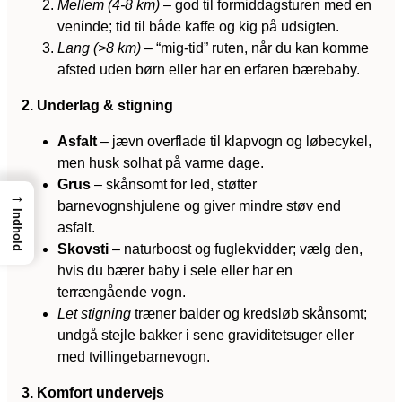
Mellem (4-8 km)
– god til formiddagsturen med en
veninde; tid til både kaffe og kig på udsigten.
Lang (>8 km)
– “mig-tid” ruten, når du kan komme
afsted uden børn eller har en erfaren bærebaby.
2. Underlag & stigning
Asfalt
– jævn overflade til klapvogn og løbecykel,
men husk solhat på varme dage.
Grus
– skånsomt for led, støtter
→
barnevognshjulene og giver mindre støv end
Indhold
asfalt.
Skovsti
– naturboost og fuglekvidder; vælg den,
hvis du bærer baby i sele eller har en
terrængående vogn.
Let stigning
træner balder og kredsløb skånsomt;
undgå stejle bakker i sene graviditetsuger eller
med tvillingebarnevogn.
3. Komfort undervejs