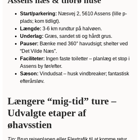
Assens næs & thorø huse
Start/parkering:
Næsvej 2, 5610 Assens (lille p-
plads; kom tidligt).
Længde:
3-6 km rundtur på halvøen.
Underlag:
Græs, sandet sti og hårdt grus.
Pauser:
Bænke med 360° havudsigt; shelter ved
“Det Vilde Næs”.
Faciliteter:
Ingen faste toiletter – planlæg et stop i
Assens by før/efter.
Sæson:
Vindudsat – husk vindbreaker; fantastisk
efterårsløv.
Længere “mig-tid” ture –
Udvalgte etaper af
øhavsstien
Tip:
Brug rejseplanen eller Flextrafik til at komme retur,