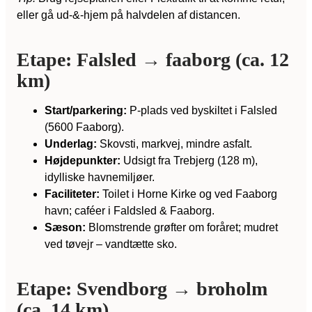
eller gå ud-&-hjem på halvdelen af distancen.
Etape: Falsled → faaborg (ca. 12
km)
Start/parkering:
P-plads ved byskiltet i Falsled
(5600 Faaborg).
Underlag:
Skovsti, markvej, mindre asfalt.
Højdepunkter:
Udsigt fra Trebjerg (128 m),
idylliske havnemiljøer.
Faciliteter:
Toilet i Horne Kirke og ved Faaborg
havn; caféer i Faldsled & Faaborg.
Sæson:
Blomstrende grøfter om foråret; mudret
ved tøvejr – vandtætte sko.
Etape: Svendborg → broholm
(ca. 14 km)