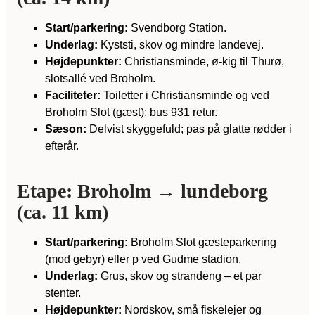
Start/parkering:
Svendborg Station.
Underlag:
Kyststi, skov og mindre landevej.
Højdepunkter:
Christiansminde, ø-kig til Thurø,
slotsallé ved Broholm.
Faciliteter:
Toiletter i Christiansminde og ved
Broholm Slot (gæst); bus 931 retur.
Sæson:
Delvist skyggefuld; pas på glatte rødder i
efterår.
Etape: Broholm → lundeborg
(ca. 11 km)
Start/parkering:
Broholm Slot gæsteparkering
(mod gebyr) eller p ved Gudme stadion.
Underlag:
Grus, skov og strandeng – et par
stenter.
Højdepunkter:
Nordskov, små fiskelejer og